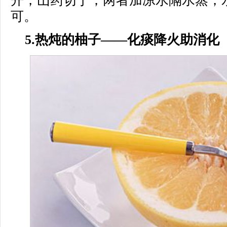
开，山药切丁；两者加凉水隔水蒸；水
可。
5.热炖的柚子——化痰降火助消化