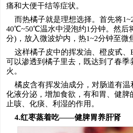
痛和大便干结等症状。
而热橘子就是理想选择。首先将1~
40℃~50℃温水中浸泡约1分钟。然
分)，放入微波炉内，热1~2分钟至微
这样橘子皮中的挥发油、橙皮甙、
可以渗透到橘子里去，既达到了春季
火。
橘皮含有挥发油成分，对肠道有温
化液分泌，增加食欲，有和胃、健脾
止咳、化痰、利湿的作用。
4.红枣蒸着吃——健脾胃养肝肾