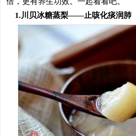
倍，更有养生功效。一起看看吧。
1.川贝冰糖蒸梨——止咳化痰润肺