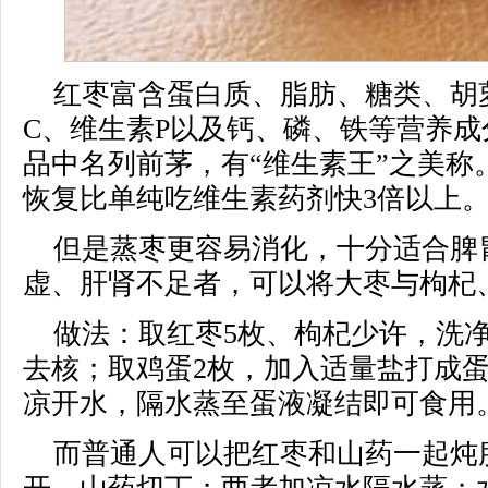
红枣富含蛋白质、脂肪、糖类、胡
C、维生素P以及钙、磷、铁等营养成
品中名列前茅，有“维生素王”之美称
恢复比单纯吃维生素药剂快3倍以上
但是蒸枣更容易消化，十分适合脾
虚、肝肾不足者，可以将大枣与枸杞
做法：取红枣5枚、枸杞少许，洗
去核；取鸡蛋2枚，加入适量盐打成
凉开水，隔水蒸至蛋液凝结即可食用
而普通人可以把红枣和山药一起炖