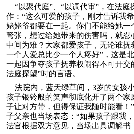
“以聚代庭”、“以调代审”，在法
作：“这么可爱的孩子，刚才告诉我
姥姥爷都要在一起。你们不能给她一
弩张，想过给她带来的伤害吗，就忍
中间为难？大家都爱孩子，无论谁抚
一个人爱总比少一个人疼好”，这是
一起因争夺孩子抚养权闹得不可开交
法庭探望”时的言语。
法院内，蓝天绿草间，3岁的女孩
孩子银铃般的笑声彻底化开了两个家庭
子让对方带，但得保证我随时能看！
子父亲也当场表态：“如果孩子跟我，
法官根据双方意见，当场出具调解书