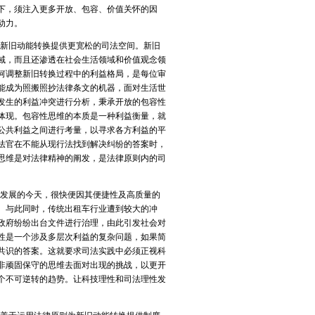
下，须注入更多开放、包容、价值关怀的因
动力。
新旧动能转换提供更宽松的司法空间。新旧
域，而且还渗透在社会生活领域和价值观念领
何调整新旧转换过程中的利益格局，是每位审
能成为照搬照抄法律条文的机器，面对生活世
发生的利益冲突进行分析，秉承开放的包容性
体现。包容性思维的本质是一种利益衡量，就
公共利益之间进行考量，以寻求各方利益的平
法官在不能从现行法找到解决纠纷的答案时，
思维是对法律精神的阐发，是法律原则内的司
发展的今天，很快便因其便捷性及高质量的
。与此同时，传统出租车行业遭到较大的冲
政府纷纷出台文件进行治理，由此引发社会对
性是一个涉及多层次利益的复杂问题，如果简
共识的答案。这就要求司法实践中必须正视科
非顽固保守的思维去面对出现的挑战，以更开
个不可逆转的趋势。让科技理性和司法理性发