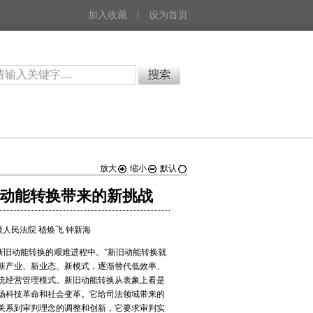
加入收藏
|
设为首页
放大
缩小
默认
旧动能转换带来的新挑战
级人民法院 嵇焕飞 钟新海
新旧动能转换的艰难进程中。”新旧动能转换就
新产业、新业态、新模式，逐渐替代低效率、
统经营管理模式。新旧动能转换从表象上看是
场科技革命和社会变革。它给司法领域带来的
关系到审判理念的调整和创新，它要求审判实