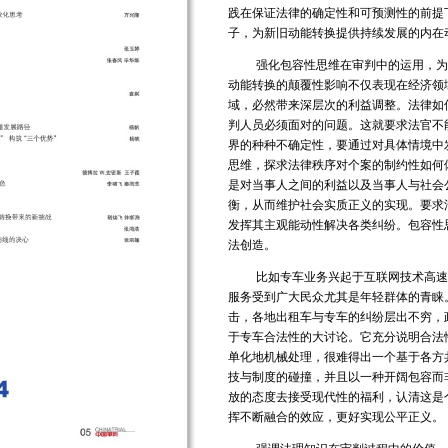
践在保证法律的确定性和可预测性的前提
子，为新旧动能转换提供持续发展的内在
强化包容性思维在审判中的运用，为
动能转换的颠覆性影响不仅表现在经济领
域，必然带来深层次的利益调整。法律如
判人员必须面对的问题。这就要求法官不
界的种种不确定性，要通过对具体情境中
思维，探求法律秩序对个案的制约性如何
是对当事人之间的利益以及当事人与社会
衡，从而维护社会实质正义的实现。要求
发挥其主观能动性解决各类纠纷。包容性
法创造。
比如专车业务兴起于互联网技术高速
服务受到广大民众尤其是年轻群体的青睐
击，各地出租车与专车的纠纷层出不穷，
于专车合法性的大讨论。它充分说明合法
单化地机械处理，很难得出一个基于各方
技与制度的碰撞，并且以一种开阔包容而
放的态度去接受现代性的福利，认清这是
挥不断融合的效应，更好实现公平正义。