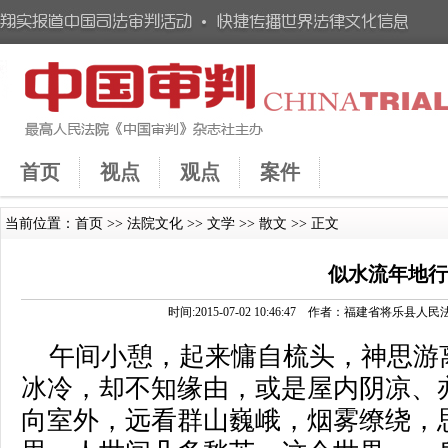
首页
视点
观点
案件
当前位置：
首页
>>
法院文化
>>
文学
>>
散文
>> 正文
似水流年地
时间:2015-07-02 10:46:47 作者：福建省将
午间小憩，起来慵自梳头，神思游
冰冷，却不知缘由，或是屋内阴凉、
向室外，远看群山巍峨，烟雾缭绕，