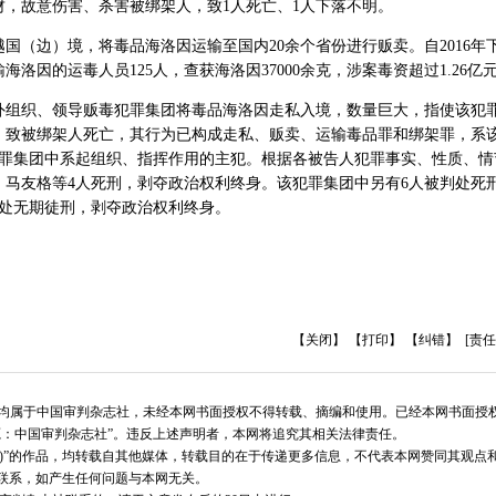
，故意伤害、杀害被绑架人，致1人死亡、1人下落不明。
国（边）境，将毒品海洛因运输至国内20余个省份进行贩卖。自2016年
洛因的运毒人员125人，查获海洛因37000余克，涉案毒资超过1.26亿
外组织、领导贩毒犯罪集团将毒品海洛因走私入境，数量巨大，指使该犯
，致被绑架人死亡，其行为已构成走私、贩卖、运输毒品罪和绑架罪，系
犯罪集团中系起组织、指挥作用的主犯。根据各被告人犯罪事实、性质、情
、马友格等4人死刑，剥夺政治权利终身。该犯罪集团中另有6人被判处死
判处无期徒刑，剥夺政治权利终身。
【关闭】
【打印】
【纠错】
[责任
版权均属于中国审判杂志社，未经本网书面授权不得转载、摘编和使用。已经本网书面授
源：中国审判杂志社”。违反上述声明者，本网将追究其相关法律责任。
志社)”的作品，均转载自其他媒体，转载目的在于传递更多信息，不代表本网赞同其观点
联系，如产生任何问题与本网无关。