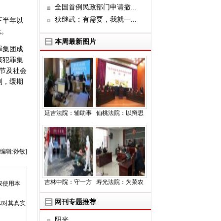
全国首例民政部门申请撤...
狄继武：有需要，我就一...
下半年以
元。
本周最新图片
罪集团成
该犯罪集
节及社会
刑，缓期
延吉法院：辅助事
仙桃法院：以辩思
编辑:孙敏]
吉林中院：守一方
寿光法院：为菜农
权使用本
网刊专题推荐
和对其真实
阳光