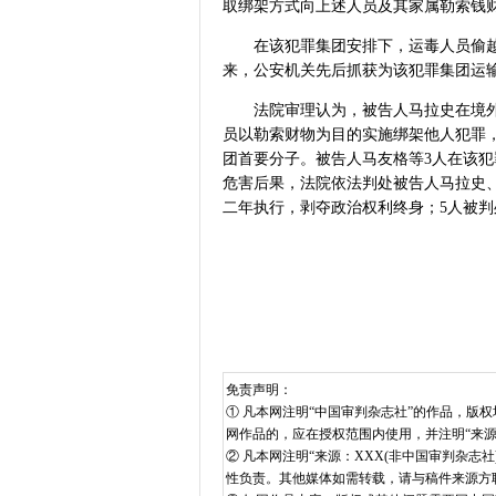
取绑架方式向上述人员及其家属勒索钱财
在该犯罪集团安排下，运毒人员偷越
来，公安机关先后抓获为该犯罪集团运输海
法院审理认为，被告人马拉史在境
员以勒索财物为目的实施绑架他人犯罪
团首要分子。被告人马友格等3人在该
危害后果，法院依法判处被告人马拉史
二年执行，剥夺政治权利终身；5人被
免责声明：
① 凡本网注明“中国审判杂志社”的作品，
网作品的，应在授权范围内使用，并注明“来
② 凡本网注明“来源：XXX(非中国审判杂
性负责。其他媒体如需转载，请与稿件来源方