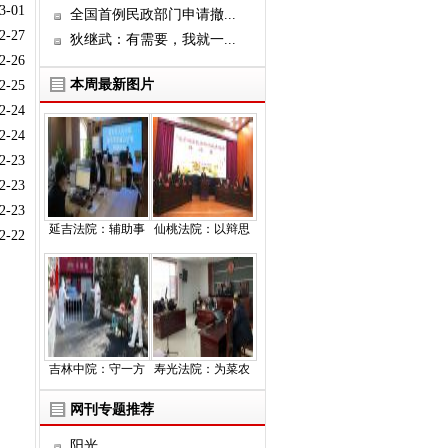
3-01
全国首例民政部门申请撤...
2-27
狄继武：有需要，我就一...
2-26
本周最新图片
2-25
2-24
2-24
2-23
2-23
2-23
延吉法院：辅助事
仙桃法院：以辩思
2-22
吉林中院：守一方
寿光法院：为菜农
网刊专题推荐
阳光