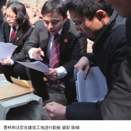
曹柯和法官在建筑工地进行勘验 摄影 陈铜