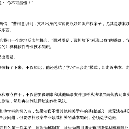
：“你不可能懂！”
的自信。”曹柯意识到，文科出身的法官要办好知识产权案子，尤其是涉案
多东西。
给我们一个绝地反击的机会。”面对质疑，曹柯放下“科班出身”的骄傲，当
案的计算机软件专业技术知识。
提出质疑。
保持了下来。不仅如此，他还总结了学习“三步走”模式，即走近书本、
点和难点在于，不仅需要像刑事和其他民事案件那样从法律层面落脚到事
关原理，然后再回到法律层面作出裁决。
与其他学科的切入点，如果法官不懂其他相关学科的基础知识，就无法在判
完全没问题，但要弥补涉案专业领域相关的基本知识，必须边学边做。
到民三庭后的第一件案子。原告为邱则有，被告为四川博大新型建筑材料有限