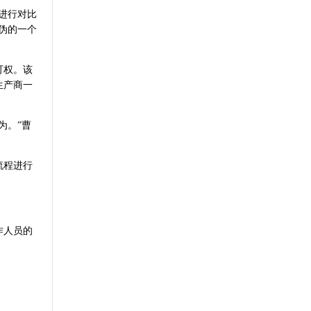
进行对比
伪的一个
可权。该
生产商一
为。”曹
流程进行
。
作人员的