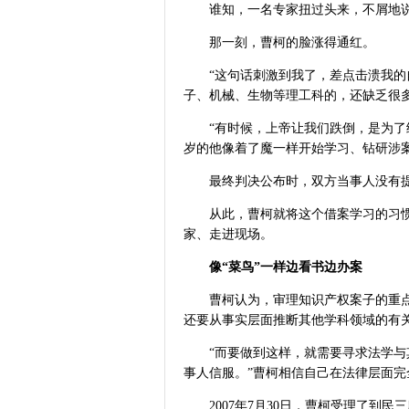
谁知，一名专家扭过头来，不屑地说
那一刻，曹柯的脸涨得通红。
“这句话刺激到我了，差点击溃我
子、机械、生物等理工科的，还缺乏很
“有时候，上帝让我们跌倒，是为了
岁的他像着了魔一样开始学习、钻研涉
最终判决公布时，双方当事人没有
从此，曹柯就将这个借案学习的习惯
家、走进现场。
像“菜鸟”一样边看书边办案
曹柯认为，审理知识产权案子的重
还要从事实层面推断其他学科领域的有
“而要做到这样，就需要寻求法学
事人信服。”曹柯相信自己在法律层面
2007年7月30日，曹柯受理了