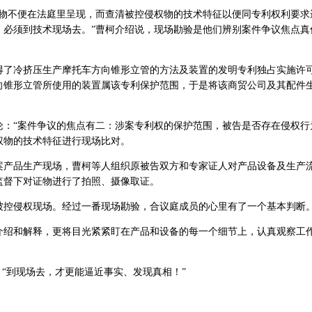
证物不便在法庭里呈现，而查清被控侵权物的技术特征以便同专利权利要求
，必须到技术现场去。”曹柯介绍说，现场勘验是他们辨别案件争议焦点真
获得了冷挤压生产摩托车方向锥形立管的方法及装置的发明专利独占实施许
向锥形立管所使用的装置属该专利保护范围，于是将该商贸公司及其配件
论：“案件争议的焦点有二：涉案专利权的保护范围，被告是否存在侵权行
权物的技术特征进行现场比对。
案产品生产现场，曹柯等人组织原被告双方和专家证人对产品设备及生产
监督下对证物进行了拍照、摄像取证。
被控侵权现场。经过一番现场勘验，合议庭成员的心里有了一个基本判断
介绍和解释，更将目光紧紧盯在产品和设备的每一个细节上，认真观察工
，“到现场去，才更能逼近事实、发现真相！”