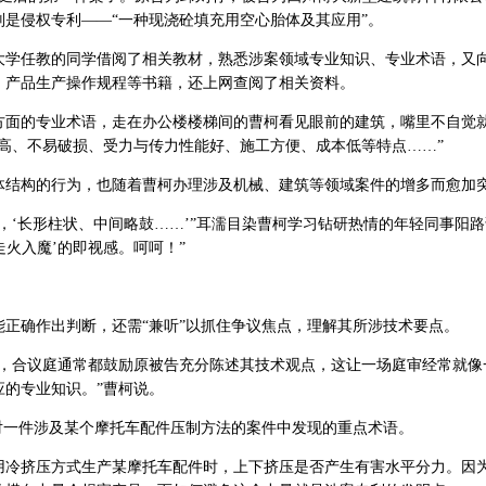
是侵权专利——“一种现浇砼填充用空心胎体及其应用”。
大学任教的同学借阅了相关教材，熟悉涉案领域专业知识、专业术语，又
、产品生产操作规程等书籍，还上网查阅了相关资料。
方面的专业术语，走在办公楼楼梯间的曹柯看见眼前的建筑，嘴里不自觉
高、不易破损、受力与传力性能好、施工方便、成本低等特点……”
体结构的行为，也随着曹柯办理涉及机械、建筑等领域案件的增多而愈加
，‘长形柱状、中间略鼓……’”耳濡目染曹柯学习钻研热情的年轻同事阳路
走火入魔’的即视感。呵呵！”
正确作出判断，还需“兼听”以抓住争议焦点，理解其所涉技术要点。
件，合议庭通常都鼓励原被告充分陈述其技术观点，这让一场庭审经常就像
应的专业知识。”曹柯说。
5年对一件涉及某个摩托车配件压制方法的案件中发现的重点术语。
用冷挤压方式生产某摩托车配件时，上下挤压是否产生有害水平分力。因