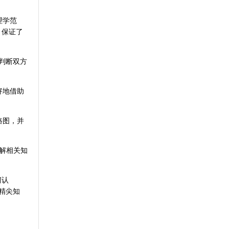
理学范
，保证了
判断双方
好地借助
路图，并
解相关知
柯认
精尖知