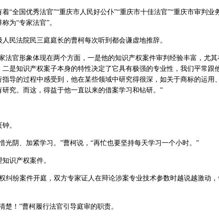
着“全国优秀法官”“重庆市人民好公仆”“重庆市十佳法官”“重庆市审判业
称为“专家法官”。
级人民法院民三庭庭长的曹柯每次听到都会谦虚地推辞。
专家法官形象体现在两个方面，一是他的知识产权案件审判经验丰富，尤其
；二是知识产权案子本身的特性决定了它具有极强的专业性，我们平常跟
行指导的过程中感受到，他在某些领域中研究得很深，如关于商标的运用
有研究。而这，得益于他一直以来的借案学习和钻研。”
页钟。
惜光阴、加紧学习。”曹柯说，“再忙也要坚持每天学习一个小时。”
理知识产权案件。
识产权纠纷案件开庭，双方专家证人在辩论涉案专业技术参数时越说越激动
清楚！”曹柯履行法官引导庭审的职责。