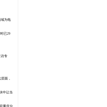
领域为电
时已29
走访专
实层面，
决中让当
公司重庆分