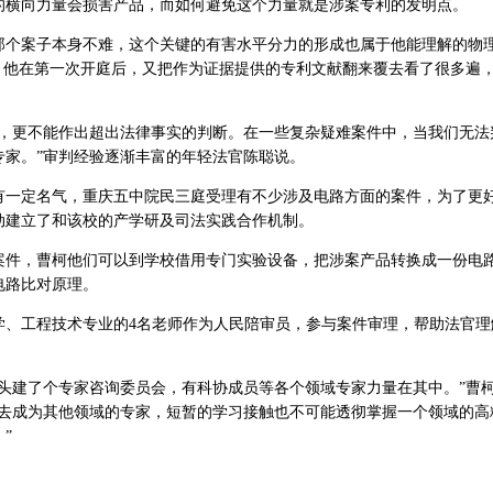
的横向力量会损害产品，而如何避免这个力量就是涉案专利的发明点。
那个案子本身不难，这个关键的有害水平分力的形成也属于他能理解的物
，他在第一次开庭后，又把作为证据提供的专利文献翻来覆去看了很多遍
实，更不能作出超出法律事实的判断。在一些复杂疑难案件中，当我们无法
专家。”审判经验逐渐丰富的年轻法官陈聪说。
有一定名气，重庆五中院民三庭受理有不少涉及电路方面的案件，为了更
推动建立了和该校的产学研及司法实践合作机制。
案件，曹柯他们可以到学校借用专门实验设备，把涉案产品转换成一份电
电路比对原理。
学、工程技术专业的4名老师作为人民陪审员，参与案件审理，帮助法官理
头建了个专家咨询委员会，有科协成员等各个领域专家力量在其中。”曹
是去成为其他领域的专家，短暂的学习接触也不可能透彻掌握一个领域的高
”