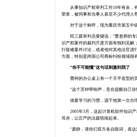
从事知识产权审判工作10年有余，有
荣誉，被同事和当事人甚至不少代理人尊
对于这个称呼，现为重庆市第五中
民三庭审判员黄键说：“曹老师的
识产权案件的裁判尺度方面有独到见解
行疑难案件讨论，或者他对其他法官进
方面，特别是跨国公司商标纠纷领域很
“你不可能懂”这句话刺激到我了
曹柯的办公桌上有一个天平造型的
“这个页钟带响声，意在提醒自己珍
借案学习的习惯，源于他第一次办
2005年3月，这起计算机软件知
耳赤，让庄严的法庭喧闹起来。
“肃静，请你们双方各自陈词，表达