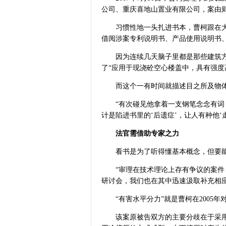
公司、重庆喜地山置业有限公司，案由则
习惯性地一头扎进书本，曹柯跟在
借阅涉案专利说明书、产品使用说明书
因为连续几天脑子里都是那些建筑
了“应用于现浇砼空心楼盖中，具有强度
而这个一有时间就描述目之所及物
“有次碰见他拿着一支钢笔念念有词
计是陷进书里的‘后遗症’，让人有种他‘
法官需借助专家之力
看书是为了听得懂基本概念，但要能
“审理在技术理论上存有争议的案
研讨会，我们也在其中迅速汲取补充相
“有害水平分力”就是曹柯在200
该案原被告双方的主要分歧在于采