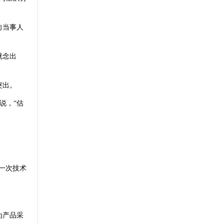
向当事人
就念出
突出。
说，“估
一次技术
为产品采