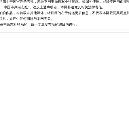
版权均属于中国审判杂志社，未经本网书面授权不得转载、摘编和使用。已经本网书面授
源：中国审判杂志社”。违反上述声明者，本网将追究其相关法律责任。
志社)”的作品，均转载自其他媒体，转载目的在于传递更多信息，不代表本网赞同其观点
联系，如产生任何问题与本网无关。
审判杂志社联系的，请于文章发布后的30日内进行。