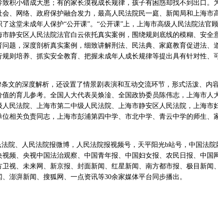
导致积小错成大患；有的家长漠视成长规律，孩子有困惑却找不到出口。
社会、网络、政府保护融合发力，最高人民法院民一庭、新闻局和上海市
了这堂未成年人保护“公开课”。“公开课”上，上海市高级人民法院法官
海市静安区人民法院法官白云依托真实案例，围绕规则底线的模糊、安全
育问题，深度剖析真实案例，细致讲解刑法、民法典、家庭教育促进法、
行规则培养、抓实安全教育、把握未成年人成长规律等提出具有针对性、
法律条文的深度解析，还设置了情景剧表演和互动交流环节，形式活泼、内
价值的育儿参考。全国人大代表吴焕淦、全国政协委员陈伟志，上海市人
级人民法院、上海市第二中级人民法院、上海市静安区人民法院，上海市
单位相关负责同志，上海市彭浦第四中学、市北中学、青云中学的师生、
。
人民法院、人民法院报微博，人民法院报视频号，天平阳光b站号，中国法院
央视频、央视中国法治观察、中国青年报、中国妇女报、农民日报、中国
方卫视、未来网、新京报、封面新闻、红星新闻、南方都市报、极目新闻
、澎湃新闻、搜狐网、一点资讯等30余家媒体平台同步播出。