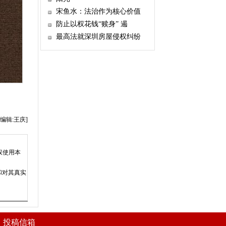
宋鱼水：法治作为核心价值
防止以权花钱“赎身” 遏
最高法就深圳房屋侵权纠纷
编辑:王庆]
权使用本
和对其真实
|
投稿信箱