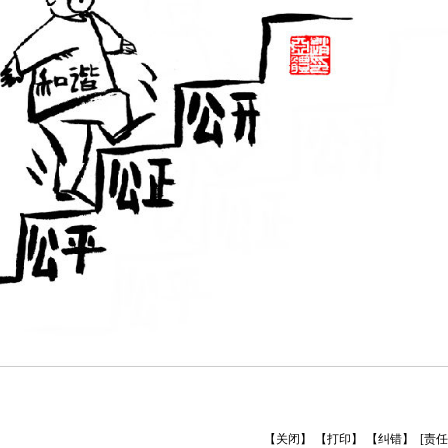
【关闭】
【打印】
【纠错】
[责任