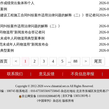
工作成绩突出集体和个人
2026-0
型案例
2026-0
理建设工程施工合同纠纷案件适用法律问题的解释（二）》答记者问
2026-0
合同纠纷案件适用法律问题的解释（二）》
2026-0
人药物滥用”新闻发布会答记者问
2026-0
范未成年人药物滥用典型案事例
2026-0
防范未成年人药物滥用”新闻发布会
2026-0
判典型案例
2026-0
首页
<
1
2
3
4
5
...
88
>
尾页
|
联系我们
|
意见反馈
|
不良信息举报
Copyright © 2012-2026 www.chinatrial.net.cn All Rights Reserved.
编：100745 联系电话：010-67550550/67550645 杂志社地址:北京市东城区东交民巷2
|
京ICP备 13051393号-1
京公网安备 11010102006485号
《中国审判》杂志社 版权所有