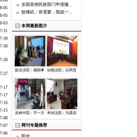
8-06
全国首例民政部门申请撤...
8-05
狄继武：有需要，我就一...
8-05
8-03
本周最新图片
7-31
7-30
7-30
7-28
延吉法院：辅助事
仙桃法院：以辩思
7-27
7-17
7-17
7-16
7-15
吉林中院：守一方
寿光法院：为菜农
7-08
网刊专题推荐
7-07
7-06
阳光