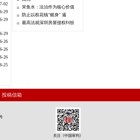
7-02
宋鱼水：法治作为核心价值
6-29
防止以权花钱“赎身” 遏
6-29
最高法就深圳房屋侵权纠纷
6-29
6-26
6-26
6-26
6-25
|
投稿信箱
7号
关注《中国审判》