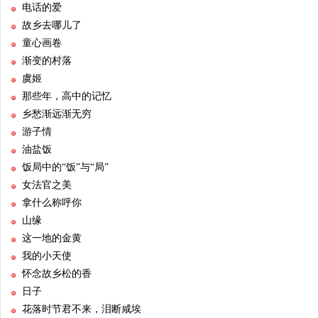
电话的爱
故乡去哪儿了
童心画卷
渐变的村落
虞姬
那些年，高中的记忆
乡愁渐远渐无穷
游子情
油盐饭
饭局中的“饭”与“局”
女法官之美
拿什么称呼你
山缘
这一地的金黄
我的小天使
怀念故乡松的香
日子
花落时节君不来，泪断咸埃