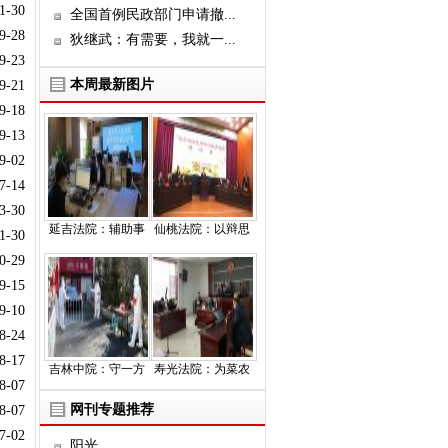
1-30
全国首例民政部门申请撤...
9-28
狄继武：有需要，我就一...
9-23
本周最新图片
9-21
9-18
9-13
9-02
7-14
3-30
延吉法院：辅助事
仙桃法院：以辩思
1-30
0-29
9-15
9-10
8-24
8-17
吉林中院：守一方
寿光法院：为菜农
8-07
网刊专题推荐
8-07
7-02
阳光