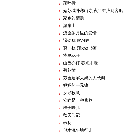
落叶赞
姑苏城外寒山寺,夜半钟声到客船
家乡的清晨
游东山
流金岁月里的爱情
退铅华 饮习静
剪一枚初秋做书签
浅夏花开
山色亦好 春光未老
菊花赞
莎吉迪罕大妈的大长调
妈妈的一元钱
探寻秋意
安静是一种修养
柿子味儿
秋天印记
养花
似水流年地行走