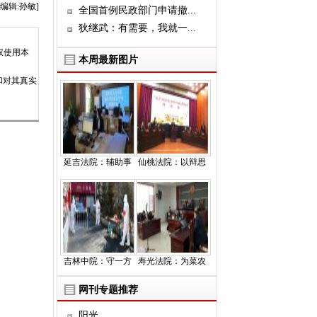
编辑:孙敏]
全国首例民政部门申请撤...
狄继武：有需要，我就一...
权使用本
本周最新图片
和对其真实
延吉法院：辅助事
仙桃法院：以辩思
吉林中院：守一方
寿光法院：为菜农
网刊专题推荐
阳光