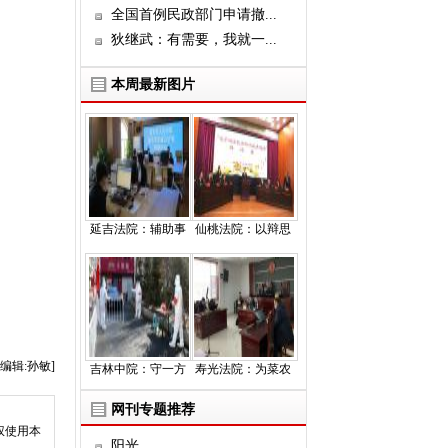
全国首例民政部门申请撤...
狄继武：有需要，我就一...
本周最新图片
延吉法院：辅助事
仙桃法院：以辩思
编辑:孙敏]
吉林中院：守一方
寿光法院：为菜农
网刊专题推荐
权使用本
阳光