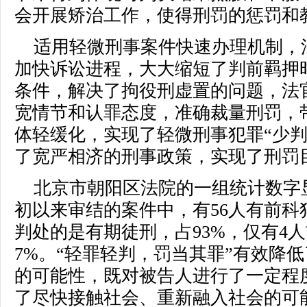
会开展矫治工作，使得刑罚的惩罚和
适用轻微刑事案件快速办理机制，
加快诉讼进程，大大缩短了判前羁押
条件，解决了拘役刑虚置的问题，法
宽情节和认罪态度，准确裁量刑罚，
体轻缓化，实现了轻微刑事犯罪“少判
了宽严相济的刑事政策，实现了刑罚
北京市朝阳区法院的一组统计数字显
初以来审结的案件中，有56人有前科
判处的是有期徒刑，占93%，仅有4
7%。“轻罪轻判，罚当其罪”有效降
的可能性，既对被告人进行了一定程
了尽快接触社会、重新融入社会的可