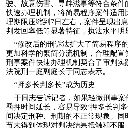
驶、故意伤害、寻衅滋事等符合条件
快速办理机制，将简易程序案件适用比
理期限压缩到7日左右，案件呈现出
判发回率低等显著特征，执法水平明
“修改后的刑诉法扩大了简易程序
更加科学的繁简分流机制，合理配置
刑事案件快速办理机制契合了审判实
法院刑一庭副庭长于同志表示。
“押多长判多长”成为历史
于同志告诉记者，如果轻微刑事案
羁押时间延长，容易导致‘押多长判多
间决定刑种、刑期的不正常现象。同
节未得到体现对判决结果抵触和不服