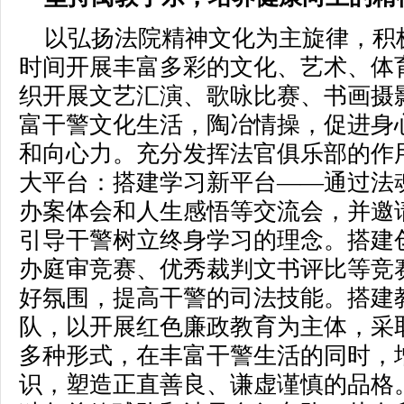
以弘扬法院精神文化为主旋律，积
时间开展丰富多彩的文化、艺术、体
织开展文艺汇演、歌咏比赛、书画摄
富干警文化生活，陶冶情操，促进身
和向心力。充分发挥法官俱乐部的作
大平台：搭建学习新平台——通过法
办案体会和人生感悟等交流会，并邀
引导干警树立终身学习的理念。搭建
办庭审竞赛、优秀裁判文书评比等竞
好氛围，提高干警的司法技能。搭建
队，以开展红色廉政教育为主体，采
多种形式，在丰富干警生活的同时，
识，塑造正直善良、谦虚谨慎的品格