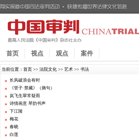
首页
视点
观点
案件
当前位置：
首页
>>
法院文化
>>
艺术
>>
书法
长风破浪会有时
《管子·禁藏》（摘句）
岚飞生翠常疑雨
诗情画意 琴韵书声
下江陵
梅花
春晓
白莲