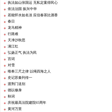
执法如山张国运 无私定案得民心
依法治国 振兴中华
若能怀水如名淡 应信春茶比酒香
春日
龙马精神
行路难
天净沙秋思
满江红
弘扬正气 执法为民
宫词
对雪
唯奉三尺之律 以绳四海之人
史记苏秦列传一
渡荆门送别
德以修身
秋词
庆祝最高法院建院65周年
黄河万里