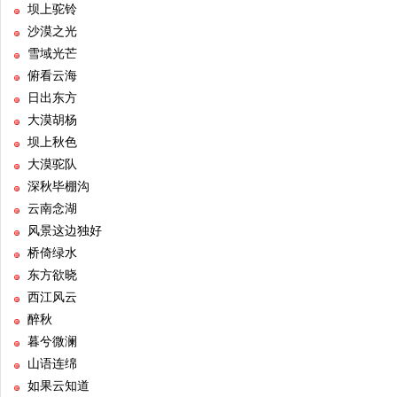
坝上驼铃
沙漠之光
雪域光芒
俯看云海
日出东方
大漠胡杨
坝上秋色
大漠驼队
深秋毕棚沟
云南念湖
风景这边独好
桥倚绿水
东方欲晓
西江风云
醉秋
暮兮微澜
山语连绵
如果云知道